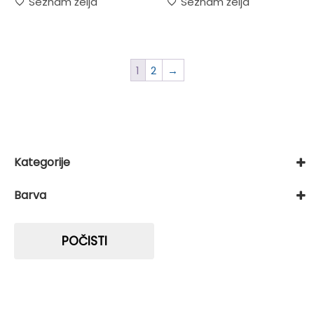
Seznam želja
Seznam želja
1
2
→
Kategorije
Avtomatizacija doma
Barva
Čitalci za kontrolo vstopa
Izberite ...
POČISTI