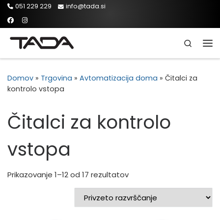
051 229 229
info@tada.si
Skip to content
Search
Men
Domov
»
Trgovina
»
Avtomatizacija doma
»
Čitalci za
kontrolo vstopa
Čitalci za kontrolo
vstopa
Prikazovanje 1–12 od 17 rezultatov