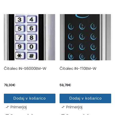
Čitalec IN-S6000EM-W
Čitalec IN-T10EM-W
79,30
€
59,78
€
Dodaj v košarico
Dodaj v košarico
Primerjaj
Primerjaj