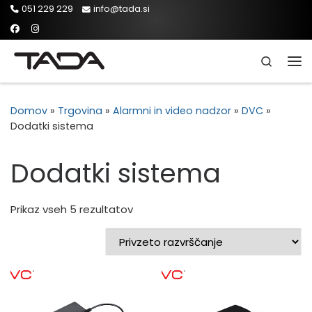
051 229 229
info@tada.si
Skip to content
Search
Men
Domov
»
Trgovina
»
Alarmni in video nadzor
»
DVC
»
Dodatki sistema
Dodatki sistema
Prikaz vseh 5 rezultatov