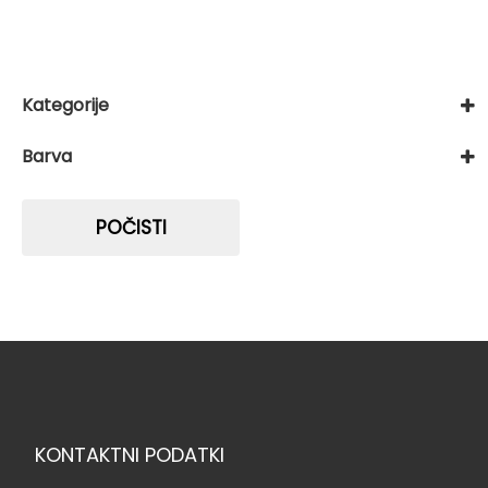
Kategorije
Alarmni in video nadzor
Barva
DVC
Izberite ...
Dodatki sistema
POČISTI
KONTAKTNI PODATKI