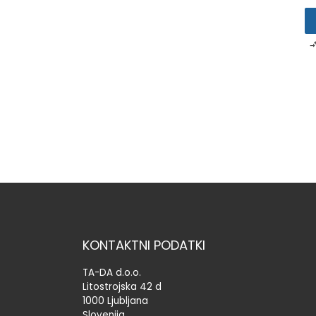
KONTAKTNI PODATKI
TA-DA d.o.o.
Litostrojska 42 d
1000 Ljubljana
Slovenija