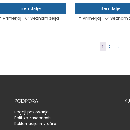
Beri dalje
Beri dalje
Primerjaj
Seznam želja
Primerjaj
Seznam ž
1
2
→
PODPORA
K
Pogoji poslovanja
Politika zasebnosti
Reklamacija in vračila