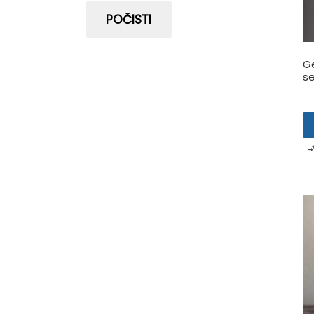
POČISTI
Ge
s