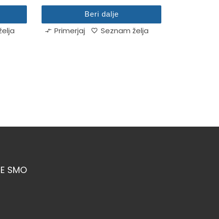
Beri dalje
elja
Primerjaj
Seznam želja
JE SMO