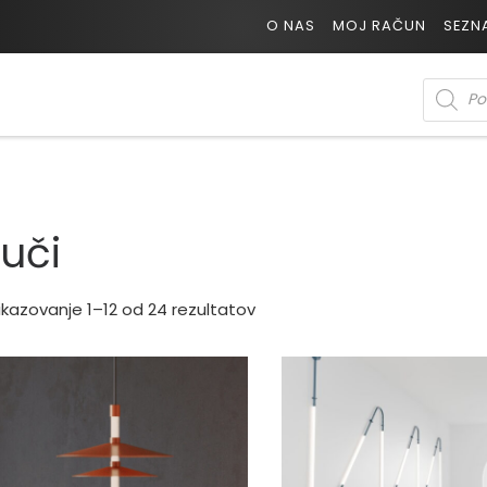
O NAS
MOJ RAČUN
SEZN
PRODUC
Luči
ikazovanje 1–12 od 24 rezultatov