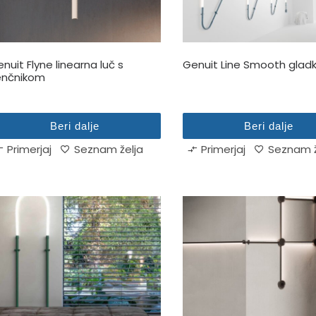
nuit Flyne linearna luč s
Genuit Line Smooth gladk
enčnikom
Beri dalje
Beri dalje
Primerjaj
Seznam želja
Primerjaj
Seznam ž