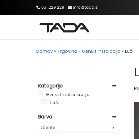
051 229 229
info@tada.si
Skip to content
Domov
»
Trgovina
»
Genuit inštalacija
»
Luči
Kategorije
Pr
Genuit inštalacija
Luči
Barva
Izberite ...