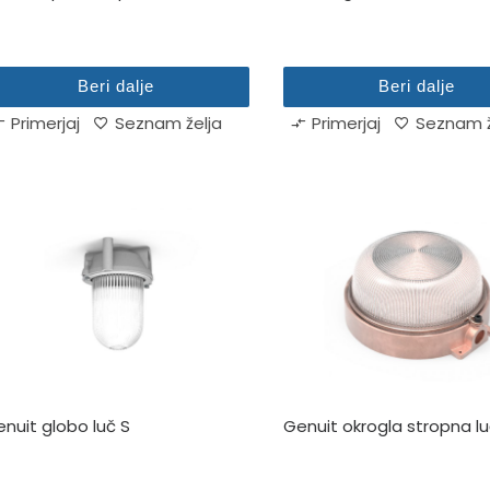
Beri dalje
Beri dalje
Primerjaj
Seznam želja
Primerjaj
Seznam ž
nuit globo luč S
Genuit okrogla stropna l