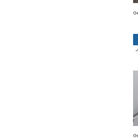
Ge
Ge