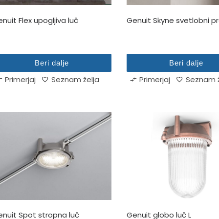
nuit Flex upogljiva luč
Genuit Skyne svetlobni pro
Beri dalje
Beri dalje
Primerjaj
Seznam želja
Primerjaj
Seznam ž
nuit Spot stropna luč
Genuit globo luč L