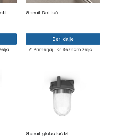
fil
Genuit Dot luč
Beri dalje
elja
Primerjaj
Seznam želja
Genuit globo luč M