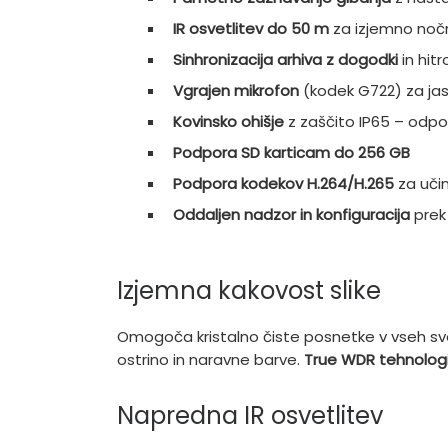
IR osvetlitev do 50 m
za izjemno nočno
Sinhronizacija arhiva z dogodki
in hitr
Vgrajen mikrofon
(kodek G722) za ja
Kovinsko ohišje
z zaščito IP65 – odpo
Podpora SD karticam do 256 GB
Podpora kodekov H.264/H.265
za učin
Oddaljen nadzor in konfiguracija
prek 
Izjemna kakovost slike
Omogoča kristalno čiste posnetke v vseh sv
ostrino in naravne barve.
True WDR tehnologi
Napredna IR osvetlitev