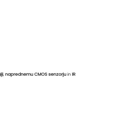
ji
,
naprednemu CMOS senzorju
in
IR