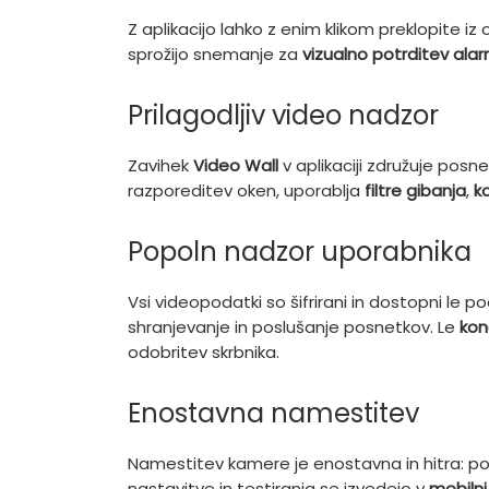
Z aplikacijo lahko z enim klikom preklopite i
sprožijo snemanje za
vizualno potrditev alarm
Prilagodljiv video nadzor
Zavihek
Video Wall
v aplikaciji združuje pos
razporeditev oken, uporablja
filtre gibanja
,
k
Popoln nadzor uporabnika
Vsi videopodatki so šifrirani in dostopni le
shranjevanje in poslušanje posnetkov. Le
kon
odobritev skrbnika.
Enostavna namestitev
Namestitev kamere je enostavna in hitra: 
nastavitve in testiranja se izvedejo v
mobilni 