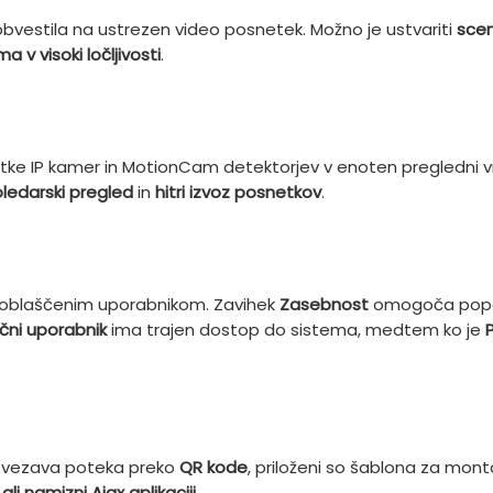
z obvestila na ustrezen video posnetek. Možno je ustvariti
sce
a v visoki ločljivosti
.
netke IP kamer in MotionCam detektorjev v enoten pregledni 
oledarski pregled
in
hitri izvoz posnetkov
.
 pooblaščenim uporabnikom. Zavihek
Zasebnost
omogoča popoln
čni uporabnik
ima trajen dostop do sistema, medtem ko je
povezava poteka preko
QR kode
, priloženi so šablona za montaž
ali namizni Ajax aplikaciji
.