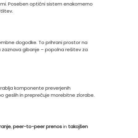
temi. Poseben optični sistem enakomerno
litev.
mbne dogodke. To prihrani prostor na
ra zaznava gibanje – popolna rešitev za
rablja komponente preverjenih
po geslih in preprečuje morebitne zlorabe.
iranje
,
peer-to-peer prenos
in
takojšen