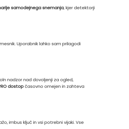
narije samodejnega snemanja
, kjer detektorji
vmesnik. Uporabnik lahko sam prilagodi
 nadzor nad dovoljenji za ogled,
PRO dostop
časovno omejen in zahteva
o, imbus ključ in vsi potrebni vijaki. Vse