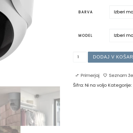
BARVA
MODEL
Ajax TurretCam kamera 
DODAJ V KOŠAR
Primerjaj
Seznam že
Šifra:
Ni na voljo
Kategorije