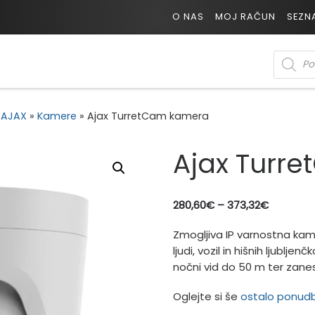
O NAS
MOJ RAČUN
SEZN
PRODUC
AJAX
»
Kamere
»
Ajax TurretCam kamera
Ajax Turr
Cenovni 
280,60
€
–
373,32
€
Zmogljiva IP varnostna ka
ljudi, vozil in hišnih ljubljen
nočni vid do 50 m ter zanes
Oglejte si še
ostalo ponudbo