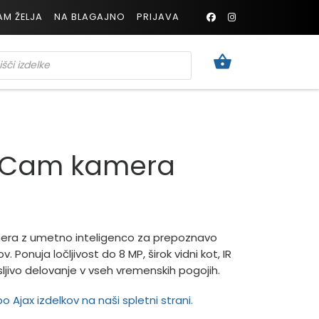
AM ŽELJA
NA BLAGAJNO
PRIJAVA
TS SEARCH
etCam kamera
razpon: od 280,60€ do 373,32€
mera z umetno inteligenco za prepoznavo
čkov. Ponuja ločljivost do 8 MP, širok vidni kot, IR
ljivo delovanje v vseh vremenskih pogojih.
 Ajax izdelkov na naši spletni strani.