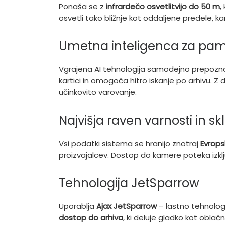
Ponaša se z
infrardečo osvetlitvijo do 50 m
,
osvetli tako bližnje kot oddaljene predele,
Umetna inteligenca za pa
Vgrajena AI tehnologija samodejno prepoz
kartici in omogoča hitro iskanje po arhivu. 
učinkovito varovanje.
Najvišja raven varnosti in s
Vsi podatki sistema se hranijo znotraj
Evrops
proizvajalcev. Dostop do kamere poteka izkl
Tehnologija JetSparrow
Uporablja
Ajax JetSparrow
– lastno tehnologi
dostop do arhiva
, ki deluje gladko kot oblačn