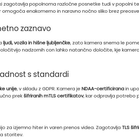
 ki zagotavlja popolnoma razločne posnetke tudi v popolni 
 kar omogoča enakomerno in naravno nočno sliko brez preosvet
metno zaznavo
na
ljudi, vozila in hišne ljubljenčke
, zato kamera snema le pome
Z določitvijo nadzornih con lahko natančno določite, kje kame
kladnost s standardi
ke unije
, v skladu z GDPR. Kamera je
NDAA-certificirana
in upo
jučno prek
šifriranih mTLS certifikatov
, kar odpravlja potrebo 
jo za izjemno hiter in varen prenos videa. Zagotavlja
TLS šifr
a storitev.