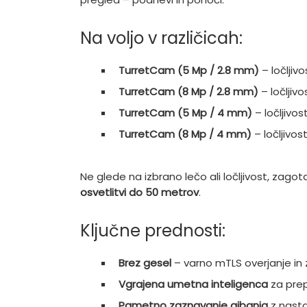
Na voljo v različicah:
TurretCam (5 Mp / 2.8 mm)
– ločljivo
TurretCam (8 Mp / 2.8 mm)
– ločljivo
TurretCam (5 Mp / 4 mm)
– ločljivos
TurretCam (8 Mp / 4 mm)
– ločljivos
Ne glede na izbrano lečo ali ločljivost, zagot
osvetlitvi do 50 metrov
.
Ključne prednosti:
Brez gesel
– varno mTLS overjanje i
Vgrajena umetna inteligenca
za prepo
Pametno zaznavanje gibanja
z nasta