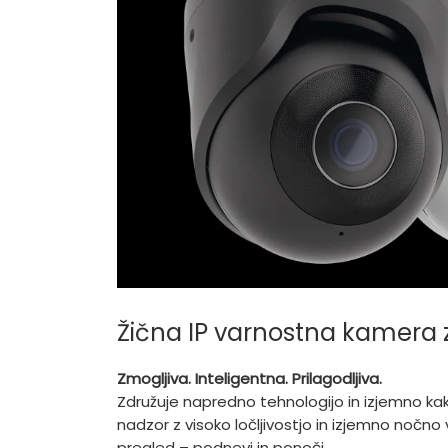
Žična IP varnostna kamera 
Zmogljiva. Inteligentna. Prilagodljiva.
Združuje napredno tehnologijo in izjemno kak
nadzor z visoko ločljivostjo in izjemno nočno v
pregled – podnevi in ponoči.