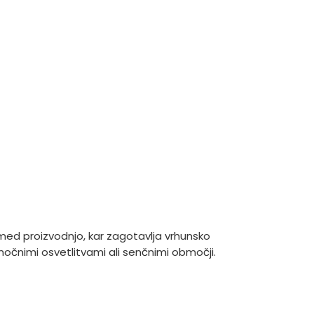
ed proizvodnjo, kar zagotavlja vrhunsko
 močnimi osvetlitvami ali senčnimi območji.