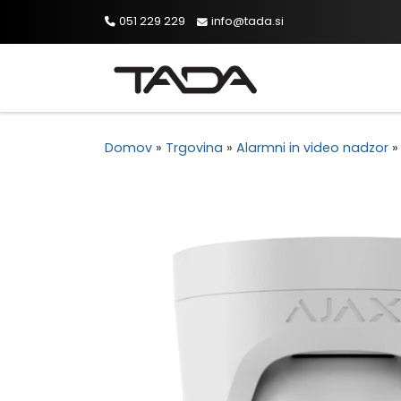
051 229 229
info@tada.si
Skip to content
Domov
»
Trgovina
»
Alarmni in video nadzor
»