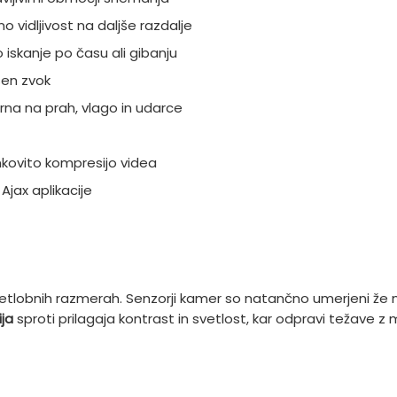
 vidljivost na daljše razdalje
o iskanje po času ali gibanju
sen zvok
rna na prah, vlago in udarce
kovito kompresijo videa
Ajax aplikacije
etlobnih razmerah. Senzorji kamer so natančno umerjeni že m
ja
sproti prilagaja kontrast in svetlost, kar odpravi težave z