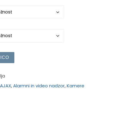
količina
ICO
lja
:
AJAX
,
Alarmni in video nadzor
,
Kamere