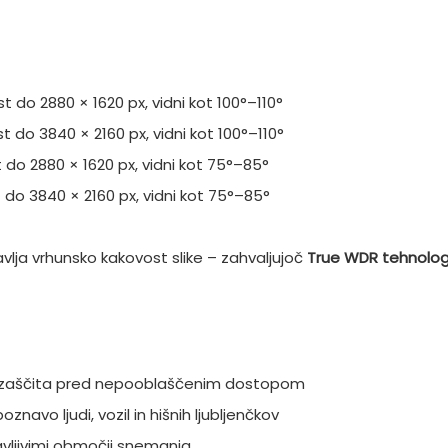
st do 2880 × 1620 px, vidni kot 100°–110°
st do 3840 × 2160 px, vidni kot 100°–110°
t do 2880 × 1620 px, vidni kot 75°–85°
t do 3840 × 2160 px, vidni kot 75°–85°
avlja vrhunsko kakovost slike – zahvaljujoč
True WDR tehnologi
n zaščita pred nepooblaščenim dostopom
znavo ljudi, vozil in hišnih ljubljenčkov
vljivimi območji snemanja