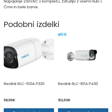
Napajanje 230VAC v kompletu. Združljiv z vsemi Hub-i.
Črne in bele barve.
Podobni izdelki
Reolink RLC-510A P320
Reolink RLC-811A P430
58,55
€
152,50
€