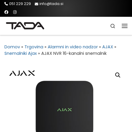
051 229 229
info@tada.si
Skip to content
Search
Men
Domov
»
Trgovina
»
Alarmni in video nadzor
»
AJAX
»
Snemalniki Ajax
»
AJAX NVR 16-kanalni snemalnik