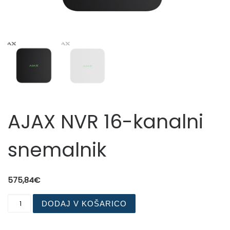
AJAX NVR 16-kanalni
snemalnik
575,84
€
AJAX NVR 16-kanalni snemalnik količina
DODAJ V KOŠARICO